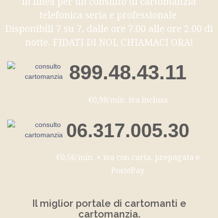
in linea per un consulto di cartomanzia
telefonica seria e professionale
Disponibili 7 su 7, dalle ore 7.00 alle ore 2.00 di
notte. FIDATI DI NOI, CHIAMACI ORA!
899.48.43.11
€0,98/min. iva inclusa
06.317.005.30
€0,56/min. + iva con carta, prepagata e
PostePay
Il miglior portale di cartomanti e
cartomanzia.