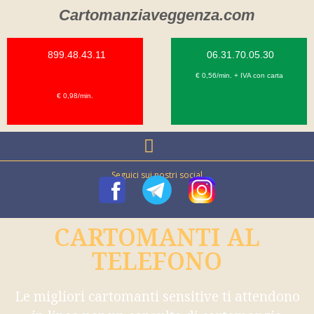
Cartomanziaveggenza.com
899.48.43.11
06.31.70.05.30
€ 0,56/min. + IVA con carta
€ 0,98/min.
Seguici sui nostri social
CARTOMANTI AL
TELEFONO
Le migliori cartomanti sensitive ti attendono