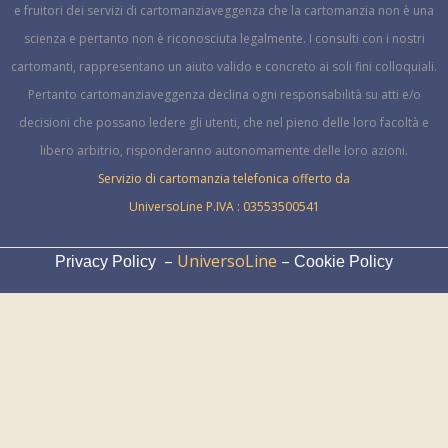
e fruitori dei servizi di cartomanziaveggenza che la cartomanzia non è una
scienza e pertanto non è riconosciuta legalmente.
I consulti con i nostri
cartomanti, rappresentano un aiuto valido e concreto ai soli fini colloquiali.
Pertanto cartomanziaveggenza declina ogni responsabilità su atti e/o
decisioni che possano ledere gli utenti, che nel pieno delle loro facoltà e
libero arbitrio, risponderanno autonomamente delle loro azioni.
Servizio di cartomanzia telefonica offerto da
UniversoLine P.IVA : 03553500541
–
UniversoLine
–
Privacy Policy
Cookie Policy