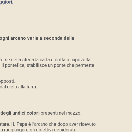
giori.
 ogni arcano varia a seconda della
 se nella stesa la carta è dritta o capovolta.
a, il pontefice, stabilisce un ponte che permette
opposti.
l cielo alla terra.
.
egli undici colori
presenti nel mazzo.
pretare. IL Papa è l’arcano che dopo aver ricevuto
a raggiungere gli obiettivi desiderati.