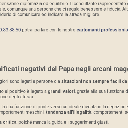
spensabile diplomazia ed equilibrio. Il consultante rappresentato
le, comunque una persona che ci regala benessere e fiducia. Altre 
iderio di comunicare ed indicare la strada migliore.
potrai parlare con le nostre
9.83.88.50
cartomanti professionis
ificati negativi del Papa negli arcani mag
giori sono legati a persone o a
situazioni non sempre facili da
ato al positivo è legato a
grandi valori
, grazie alla sua funzione d
ione degli stessi.
, la sua funzione di ponte verso un ideale diventano la negazione d
 comportamenti meschini,
tendenza all’illegalità
, comportamenti sco
a critica
, poiché manca la guida e i suggerimenti giusti.