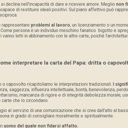
si declina nell’incapacità di dare e ricevere amore. Meglio
non f
capace di restituire ideali positivi. Sul piano affettivo può rap
reciproca.
ò rappresentare
problemi al lavoro
, un licenziamento o un mome
 Come persona è un individuo meschino fanatico bigotto e spregiu
i vanno letti in abbinamento con le altre carte, poiché l’architett
ome interpretare la carta del Papa: dritta o capovol
o o capovolto ricapitoliamo le interpretazioni tradizionali.
I signif
za, saggezza, influenza intellettuale, bontà, benevolenza, perdon
ettarismo, mancanza di rigore e di integrità debolezza morale, us
 carte che lo circondano.
al servizio di una comunicazione che si crea dall’alto al basso,
persona in grado di consigliare moralmente e spiritualmente.
un
uomo del quale non fidarsi affatto.