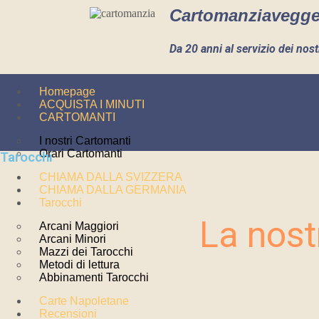
Cartomanziavegg
Da 20 anni al servizio dei nostr
Homepage
ACQUISTA I MINUTI
CARTOMANTI
I nostri Cartomanti
Orari Cartomanti
Tarocchi
CHIAMA DALLA SVIZZERA
CHIAMA DALLA GERMANIA
Tarocchi
La nost
Arcani Maggiori
Arcani Minori
Mazzi dei Tarocchi
Metodi di lettura
Abbinamenti Tarocchi
Carte Napoletane
Recensioni