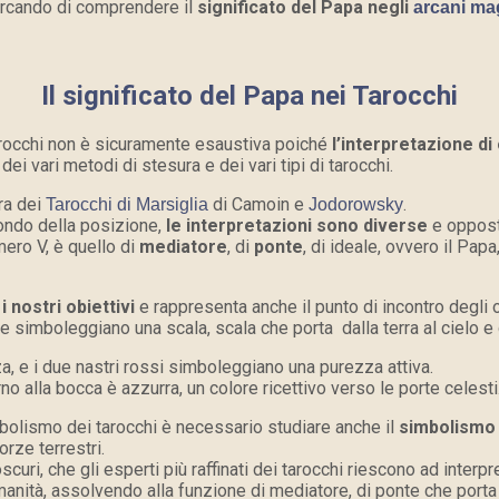
ercando di comprendere il
significato del Papa negli
arcani mag
Il significato del Papa nei Tarocchi
arocchi non è sicuramente esaustiva poiché
l’interpretazione di
dei vari metodi di stesura e dei vari tipi di tarocchi.
ra dei
di Camoin e
.
Tarocchi di Marsiglia
Jodorowsky
condo della posizione,
le interpretazioni sono diverse
e opposte
mero V, è quello di
mediatore
, di
ponte
, di ideale, ovvero il Pap
 nostri obiettivi
e rappresenta anche il punto di incontro degli 
simboleggiano una scala, scala che porta dalla terra al cielo e da
a, e i due nastri rossi simboleggiano una purezza attiva.
o alla bocca è azzurra, un colore ricettivo verso le porte celesti
mbolismo dei tarocchi è necessario studiare anche il
simbolismo d
orze terrestri.
 oscuri, che gli esperti più raffinati dei tarocchi riescono ad inter
manità, assolvendo alla funzione di mediatore, di ponte che porta 