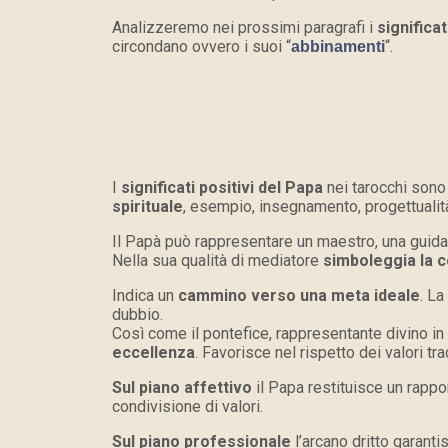
Analizzeremo nei prossimi paragrafi i
significat
circondano ovvero i suoi “
“.
abbinamenti
I
significati positivi del Papa
nei tarocchi sono
spirituale
, esempio, insegnamento, progettualità, 
Il Papà può rappresentare un maestro, una guida,
Nella sua qualità di mediatore
simboleggia la 
Indica un
cammino verso una meta ideale
. L
dubbio.
Così come il pontefice, rappresentante divino in
eccellenza
.
Favorisce nel rispetto dei valori t
Sul piano affettivo
il Papa restituisce un rappor
condivisione di valori.
Sul piano professionale
l’arcano dritto garanti