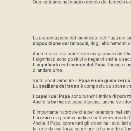
Oggi entriamo nel magico mondo dei tarocchi c
La presentazione del significato del Papa nei t
disposizione dei tarocchi
, degli abbinamenti e 
Andremo ad esplorare la meravigliosa architettu
I significati sono positivi o negativi anche a se
Il
significato estrinseco del Papa
, l’arcano nu
di andare oltre.
Visto positivamente il
Papa è una guida verso i
La
spalliera del trono
è composta da sbarre che 
I
capelli del Papa
sono bianchi, indice di purezz
Anche la
barba
del papa è bianca, anche se intorn
È importante ricordare che per orientarsi nel si
L’azzurro
in positivo indica ricettività verso le f
Anche il Papa, come tutti gli arcani ha i suoi lati
la fede da una forza superiore la trasmette all’u