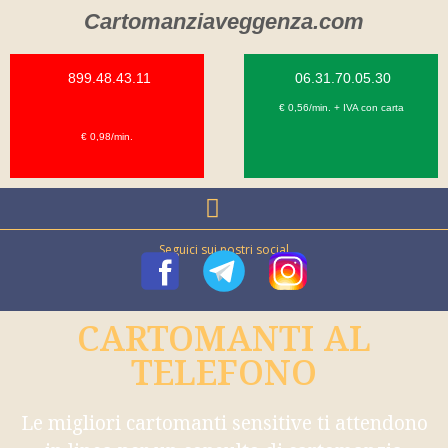
Cartomanziaveggenza.com
899.48.43.11
06.31.70.05.30
€ 0,56/min. + IVA con carta
€ 0,98/min.
Seguici sui nostri social
CARTOMANTI AL
TELEFONO
Le migliori cartomanti sensitive ti attendono