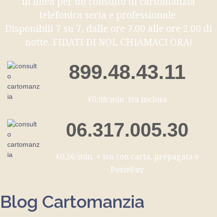
in linea per un consulto di cartomanzia
telefonica seria e professionale
Disponibili 7 su 7, dalle ore 7.00 alle ore 2.00 di
notte. FIDATI DI NOI, CHIAMACI ORA!
899.48.43.11
€0,98/min. iva inclusa
06.317.005.30
€0,56/min. + iva con carta, prepagata e
PostePay
Blog Cartomanzia