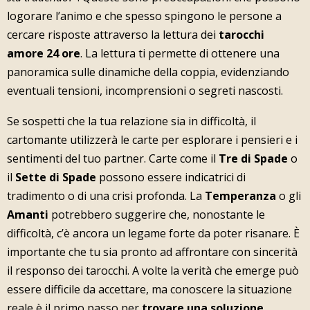
logorare l’animo e che spesso spingono le persone a
cercare risposte attraverso la lettura dei
tarocchi
amore 24 ore
. La lettura ti permette di ottenere una
panoramica sulle dinamiche della coppia, evidenziando
eventuali tensioni, incomprensioni o segreti nascosti.
Se sospetti che la tua relazione sia in difficoltà, il
cartomante utilizzerà le carte per esplorare i pensieri e i
sentimenti del tuo partner. Carte come il
Tre di Spade
o
il
Sette di Spade
possono essere indicatrici di
tradimento o di una crisi profonda. La
Temperanza
o gli
Amanti
potrebbero suggerire che, nonostante le
difficoltà, c’è ancora un legame forte da poter risanare. È
importante che tu sia pronto ad affrontare con sincerità
il responso dei tarocchi. A volte la verità che emerge può
essere difficile da accettare, ma conoscere la situazione
reale è il primo passo per
trovare una soluzione.