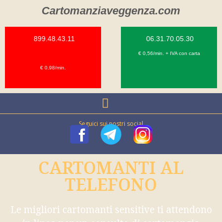
Cartomanziaveggenza.com
899.48.43.11
06.31.70.05.30
€ 0,56/min. + IVA con carta
€ 0,98/min.
Seguici sui nostri social
CARTOMANTI AL
TELEFONO
Le migliori cartomanti sensitive ti attendono