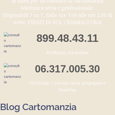
in linea per un consulto di cartomanzia
telefonica seria e professionale
Disponibili 7 su 7, dalle ore 7.00 alle ore 2.00 di
notte. FIDATI DI NOI, CHIAMACI ORA!
899.48.43.11
€0,98/min. iva inclusa
06.317.005.30
€0,56/min. + iva con carta, prepagata e
PostePay
Blog Cartomanzia