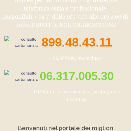
in linea per un consulto di cartomanzia
telefonica seria e professionale
Disponibili 7 su 7, dalle ore 7.00 alle ore 2.00 di
notte. FIDATI DI NOI, CHIAMACI ORA!
899.48.43.11
€0,98/min. iva inclusa
06.317.005.30
€0,56/min. + iva con carta, prepagata e
PostePay
Benvenuti nel portale dei migliori