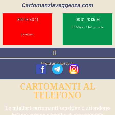
Cartomanziaveggenza.com
899.48.43.11
06.31.70.05.30
€ 0,56/min. + IVA con carta
€ 0,98/min.
Seguici sui nostri social
CARTOMANTI AL
TELEFONO
Le migliori cartomanti sensitive ti attendono