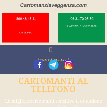
Cartomanziaveggenza.com
899.48.43.11
06.31.70.05.30
€ 0,56/min. + IVA con carta
€ 0,98/min.
Seguici sui nostri social
CARTOMANTI AL
TELEFONO
Le migliori cartomanti sensitive ti attendono