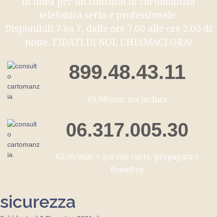
in linea per un consulto di cartomanzia
telefonica seria e professionale
Disponibili 7 su 7, dalle ore 7.00 alle ore 2.00 di
notte. FIDATI DI NOI, CHIAMACI ORA!
899.48.43.11
€0,98/min. iva inclusa
06.317.005.30
€0,56/min. + iva con carta, prepagata e
PostePay
sicurezza