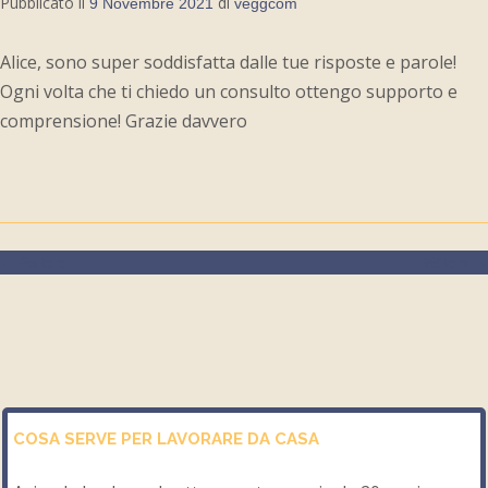
Pubblicato il
di
9 Novembre 2021
veggcom
Alice, sono super soddisfatta dalle tue risposte e parole!
Ogni volta che ti chiedo un consulto ottengo supporto e
comprensione! Grazie davvero
←
%titolo
%titolo
→
COSA SERVE PER LAVORARE DA CASA