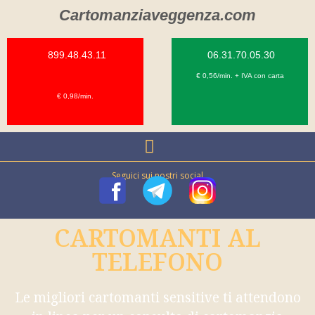
Cartomanziaveggenza.com
899.48.43.11
06.31.70.05.30
€ 0,56/min. + IVA con carta
€ 0,98/min.
Seguici sui nostri social
CARTOMANTI AL
TELEFONO
Le migliori cartomanti sensitive ti attendono