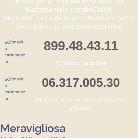
in linea per un consulto di cartomanzia
telefonica seria e professionale
Disponibili 7 su 7, dalle ore 7.00 alle ore 2.00 di
notte. FIDATI DI NOI, CHIAMACI ORA!
899.48.43.11
€0,98/min. iva inclusa
06.317.005.30
€0,56/min. + iva con carta, prepagata e
PostePay
Meravigliosa