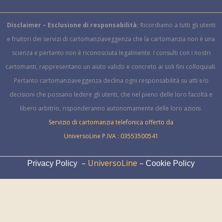
Disclaimer – Esclusione di responsabilità:
Ricordiamo a tutti gli utenti
e fruitori dei servizi di cartomanziaveggenza che la cartomanzia non è una
scienza e pertanto non è riconosciuta legalmente.
I consulti con i nostri
cartomanti, rappresentano un aiuto valido e concreto ai soli fini colloquiali.
Pertanto cartomanziaveggenza declina ogni responsabilità su atti e/o
decisioni che possano ledere gli utenti, che nel pieno delle loro facoltà e
libero arbitrio, risponderanno autonomamente delle loro azioni.
Servizio di cartomanzia telefonica offerto da
UniversoLine P.IVA : 03553500541
–
UniversoLine
–
Privacy Policy
Cookie Policy