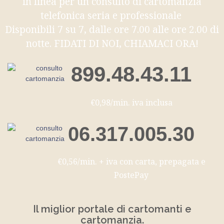
in linea per un consulto di cartomanzia
telefonica seria e professionale
Disponibili 7 su 7, dalle ore 7.00 alle ore 2.00 di
notte. FIDATI DI NOI, CHIAMACI ORA!
899.48.43.11
€0,98/min. iva inclusa
06.317.005.30
€0,56/min. + iva con carta, prepagata e
PostePay
Il miglior portale di cartomanti e
cartomanzia.