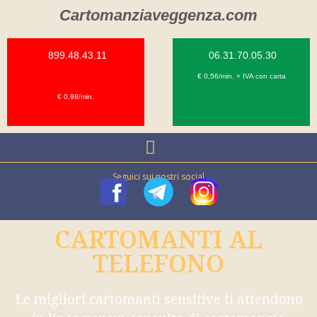
Cartomanziaveggenza.com
899.48.43.11
06.31.70.05.30
€ 0,56/min. + IVA con carta
€ 0,98/min.
Seguici sui nostri social
CARTOMANTI AL
TELEFONO
Le migliori cartomanti sensitive ti attendono