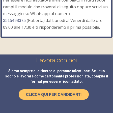
Per essere ricontattato/a invia compilato in tutti i suoi
campi il modulo che troverai di seguito oppure scrivi un
messaggio su Whatsapp al numero
(Roberta) dal Lunedì al Venerdì dalle ore
3515498375
09:00 alle 17:30 e ti risponderemo il prima possibile.
Lavora con noi
Siamo sempre alla ricerca di persone talentuose. Se il tuo
sogno è lavorare come cartomante professionista, compila il
format per essere ricontattato.
CLICCA QUI PER CANDIDARTI