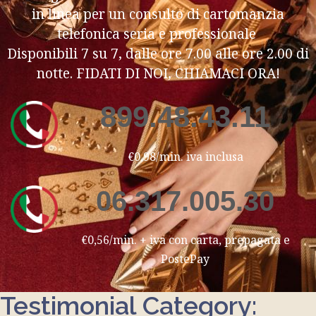
in linea per un consulto di cartomanzia
telefonica seria e professionale
Disponibili 7 su 7, dalle ore 7.00 alle ore 2.00 di
notte. FIDATI DI NOI, CHIAMACI ORA!
899.48.43.11
€0,98/min. iva inclusa
06.317.005.30
€0,56/min. + iva con carta, prepagata e
PostePay
Testimonial Category: