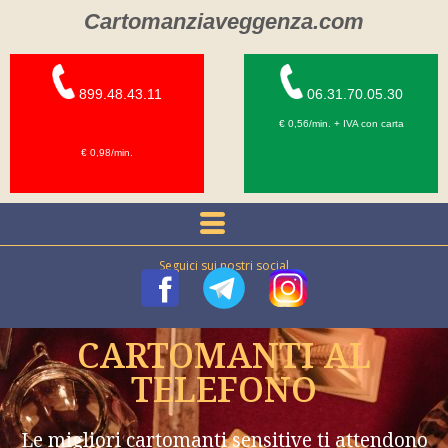
Cartomanziaveggenza.com
899.48.43.11
06.31.70.05.30
€ 0,56/min. + IVA con carta
€ 0,98/min.
Seguici sui nostri social
CARTOMANTI AL
TELEFONO
Le migliori cartomanti sensitive ti attendono