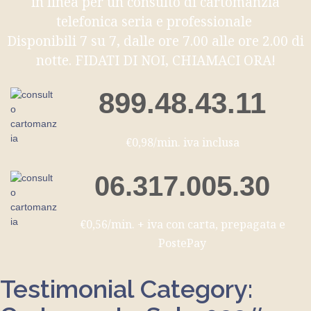
in linea per un consulto di cartomanzia
telefonica seria e professionale
Disponibili 7 su 7, dalle ore 7.00 alle ore 2.00 di
notte. FIDATI DI NOI, CHIAMACI ORA!
899.48.43.11
€0,98/min. iva inclusa
06.317.005.30
€0,56/min. + iva con carta, prepagata e
PostePay
Testimonial Category: