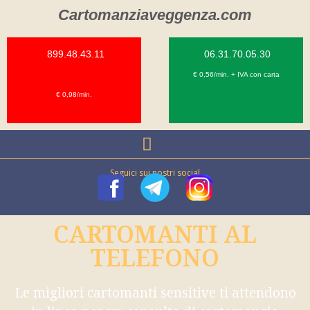
Cartomanziaveggenza.com
899.48.43.11
06.31.70.05.30
€ 0,56/min. + IVA con carta
€ 0,98/min.
Seguici sui nostri social
CARTOMANTI AL
TELEFONO
Le migliori cartomanti sensitive ti attendono