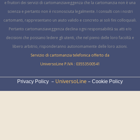
e fruitori dei servizi di cartomanziaveggenza che la cartomanzia non è una
scienza e pertanto non è riconosciuta legalmente.
I consulti con i nostri
cartomanti, rappresentano un aiuto valido e concreto ai soli fini colloquiali.
Pertanto cartomanziaveggenza declina ogni responsabilità su atti e/o
decisioni che possano ledere gli utenti, che nel pieno delle loro facoltà e
libero arbitrio, risponderanno autonomamente delle loro azioni.
Servizio di cartomanzia telefonica offerto da
UniversoLine P.IVA : 03553500541
–
UniversoLine
–
Privacy Policy
Cookie Policy