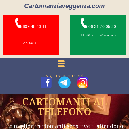
Cartomanziaveggenza.com
899.48.43.11
06.31.70.05.30
€ 0,56/min. + IVA con carta
€ 0,98/min.
Seguici sui nostri social
CARTOMANTI AL
TELEFONO
Le migliori cartomanti sensitive ti attendono