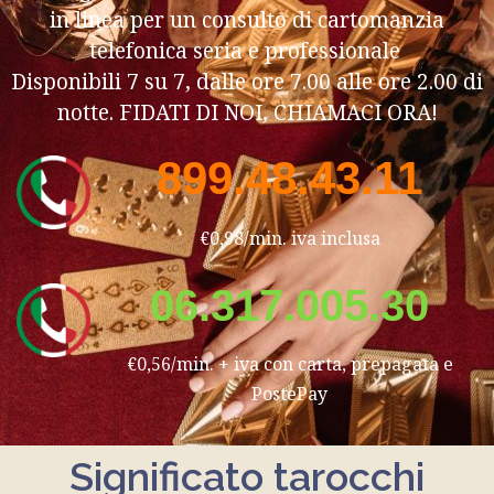
in linea per un consulto di cartomanzia
telefonica seria e professionale
Disponibili 7 su 7, dalle ore 7.00 alle ore 2.00 di
notte. FIDATI DI NOI, CHIAMACI ORA!
899.48.43.11
€0,98/min. iva inclusa
06.317.005.30
€0,56/min. + iva con carta, prepagata e
PostePay
Significato tarocchi