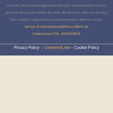
Pertanto cartomanziaveggenza declina ogni responsabilità su atti e/o
decisioni che possano ledere gli utenti, che nel pieno delle loro facoltà e
libero arbitrio, risponderanno autonomamente delle loro azioni.
Servizio di cartomanzia telefonica offerto da
UniversoLine P.IVA : 03553500541
–
UniversoLine
–
Privacy Policy
Cookie Policy