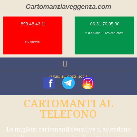
Cartomanziaveggenza.com
899.48.43.11
06.31.70.05.30
€ 0,56/min. + IVA con carta
€ 0,98/min.
Seguici sui nostri social
CARTOMANTI AL
TELEFONO
Le migliori cartomanti sensitive ti attendono