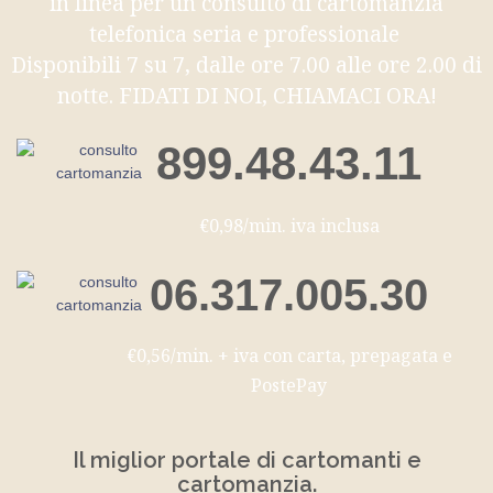
in linea per un consulto di cartomanzia
telefonica seria e professionale
Disponibili 7 su 7, dalle ore 7.00 alle ore 2.00 di
notte. FIDATI DI NOI, CHIAMACI ORA!
899.48.43.11
€0,98/min. iva inclusa
06.317.005.30
€0,56/min. + iva con carta, prepagata e
PostePay
Il miglior portale di cartomanti e
cartomanzia.